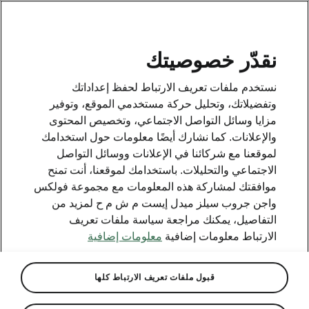
AR
نقدّر خصوصيتك
نستخدم ملفات تعريف الارتباط لحفظ إعداداتك
BACK TO MODELS
وتفضيلاتك، وتحليل حركة مستخدمي الموقع، وتوفير
مزايا وسائل التواصل الاجتماعي، وتخصيص المحتوى
Enyaq Coupé - Manuals
والإعلانات. كما نشارك أيضًا معلومات حول استخدامك
لموقعنا مع شركائنا في الإعلانات ووسائل التواصل
الاجتماعي والتحليلات. باستخدامك لموقعنا، أنت تمنح
موافقتك لمشاركة هذه المعلومات مع مجموعة فولكس
Search parameters
واجن جروب سيلز ميدل إيست م ش م ح لمزيد من
التفاصيل، يمكنك مراجعة سياسة ملفات تعريف
To display the correct version of owner's
الارتباط معلومات إضافية
معلومات إضافية
manual for your vehicle, we recommend
to use search function via the VIN code.
قبول ملفات تعريف الارتباط كلها
Production period
2025/1