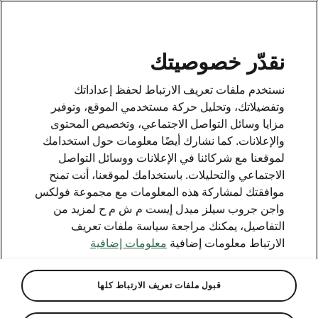
AR
نقدّر خصوصيتك
نستخدم ملفات تعريف الارتباط لحفظ إعداداتك
BACK TO MODELS
وتفضيلاتك، وتحليل حركة مستخدمي الموقع، وتوفير
مزايا وسائل التواصل الاجتماعي، وتخصيص المحتوى
Roomster - Manuals
والإعلانات. كما نشارك أيضًا معلومات حول استخدامك
لموقعنا مع شركائنا في الإعلانات ووسائل التواصل
الاجتماعي والتحليلات. باستخدامك لموقعنا، أنت تمنح
موافقتك لمشاركة هذه المعلومات مع مجموعة فولكس
Search parameters
واجن جروب سيلز ميدل إيست م ش م ح لمزيد من
التفاصيل، يمكنك مراجعة سياسة ملفات تعريف
Production period
الارتباط معلومات إضافية
معلومات إضافية
2014/11
قبول ملفات تعريف الارتباط كلها
Language