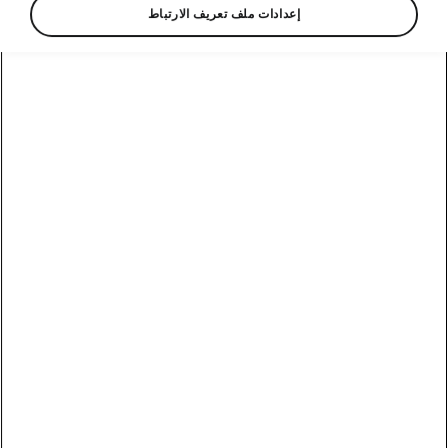
إعدادات ملف تعريف الارتباط
Show
وسائل الاتصال
800 SKODA (800 75632)
البريد الإلكتروني
skoda.uae@ali-sons.com
نموذج التواصل على الإنترنت