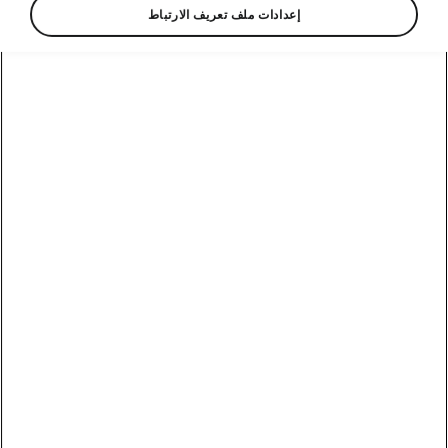
إعدادات ملف تعريف الارتباط
Language
Show
وسائل الاتصال
800 SKODA (800 75632)
البريد الإلكتروني
skoda.uae@ali-sons.com