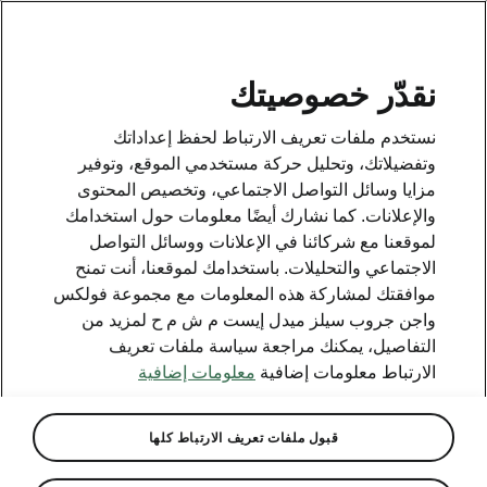
AR
نقدّر خصوصيتك
نستخدم ملفات تعريف الارتباط لحفظ إعداداتك
BACK TO MODELS
وتفضيلاتك، وتحليل حركة مستخدمي الموقع، وتوفير
مزايا وسائل التواصل الاجتماعي، وتخصيص المحتوى
Superb iV - Manuals
والإعلانات. كما نشارك أيضًا معلومات حول استخدامك
لموقعنا مع شركائنا في الإعلانات ووسائل التواصل
الاجتماعي والتحليلات. باستخدامك لموقعنا، أنت تمنح
موافقتك لمشاركة هذه المعلومات مع مجموعة فولكس
Search parameters
واجن جروب سيلز ميدل إيست م ش م ح لمزيد من
التفاصيل، يمكنك مراجعة سياسة ملفات تعريف
Production period
الارتباط معلومات إضافية
معلومات إضافية
2026/8
قبول ملفات تعريف الارتباط كلها
Market
Other