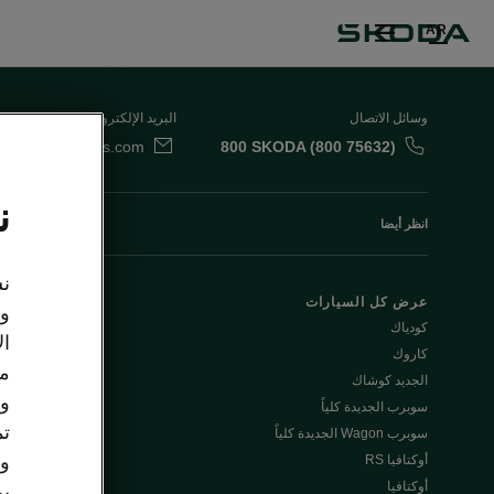
AR
وسائل الاتصال
البريد الإلكتروني
da.uae@ali-sons.com
800 SKODA (800 75632)
ن
انظر أيضا
نس
عرض كل السيارات
العروض الخاصة
وت
كودياك
اكتشف جميع ا
ال
كاروك
- كودياك & كار
مع
الجديد كوشاك
وو
سوبرب الجديدة كلياً
Škoda Plus
تم
سوبرب Wagon الجديدة كلياً
اكتشف سيارات 
وا
أوكتافيا RS
أوكتافيا
يم