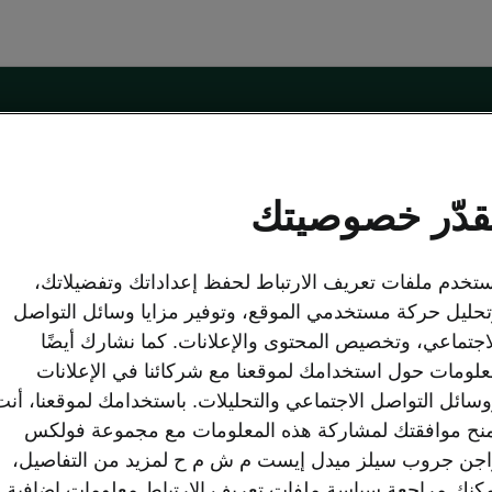
sko
نموذج التواصل على الإنترنت
قدّر خصوصيتك
تخدم ملفات تعريف الارتباط لحفظ إعداداتك وتفضيلاتك،
اكتشف شكودا
حليل حركة مستخدمي الموقع، وتوفير مزايا وسائل التواصل
لعروض
نبذة عنّا
اجتماعي، وتخصيص المحتوى والإعلانات. كما نشارك أيضًا
وك
الكتيبات
لومات حول استخدامك لموقعنا مع شركائنا في الإعلانات
Simply Clever
سائل التواصل الاجتماعي والتحليلات. باستخدامك لموقعنا، أنت
شكودا أوتو الشركة
نح موافقتك لمشاركة هذه المعلومات مع مجموعة فولكس
الإرث
المستعملة المعتمدة
جن جروب سيلز ميدل إيست م ش م ح لمزيد من التفاصيل،
علامة شكودا
الشؤون القانونية
كنك مراجعة سياسة ملفات تعريف الارتباط معلومات إضافية