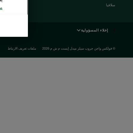
مميزات شكودا
سلافيا
مع
5555
إخلاء المسؤولية
© فولكس واجن جروب سيلز ميدل إيست م ش م 2026
ملفات تعريف الارتباط