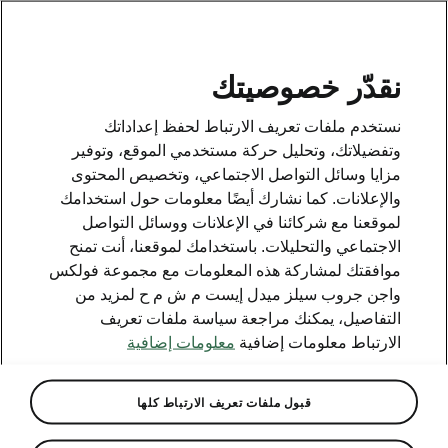
AR
نقدّر خصوصيتك
وسائل الاتصال
نستخدم ملفات تعريف الارتباط لحفظ إعداداتك
800 SKODA (800 75632)
وتفضيلاتك، وتحليل حركة مستخدمي الموقع، وتوفير
مزايا وسائل التواصل الاجتماعي، وتخصيص المحتوى
البريد الإلكتروني
والإعلانات. كما نشارك أيضًا معلومات حول استخدامك
skoda.uae@ali-sons.com
لموقعنا مع شركائنا في الإعلانات ووسائل التواصل
الاجتماعي والتحليلات. باستخدامك لموقعنا، أنت تمنح
نموذج التواصل على الإنترنت
موافقتك لمشاركة هذه المعلومات مع مجموعة فولكس
واجن جروب سيلز ميدل إيست م ش م ح لمزيد من
التفاصيل، يمكنك مراجعة سياسة ملفات تعريف
الارتباط معلومات إضافية
معلومات إضافية
انظر أيضا
قبول ملفات تعريف الارتباط كلها