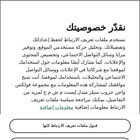
AR
نقدّر خصوصيتك
وسائل الاتصال
نستخدم ملفات تعريف الارتباط لحفظ إعداداتك
800 SKODA (800 75632)
وتفضيلاتك، وتحليل حركة مستخدمي الموقع، وتوفير
مزايا وسائل التواصل الاجتماعي، وتخصيص المحتوى
البريد الإلكتروني
والإعلانات. كما نشارك أيضًا معلومات حول استخدامك
skoda.uae@ali-sons.com
لموقعنا مع شركائنا في الإعلانات ووسائل التواصل
الاجتماعي والتحليلات. باستخدامك لموقعنا، أنت تمنح
نموذج التواصل على الإنترنت
موافقتك لمشاركة هذه المعلومات مع مجموعة فولكس
واجن جروب سيلز ميدل إيست م ش م ح لمزيد من
التفاصيل، يمكنك مراجعة سياسة ملفات تعريف
الارتباط معلومات إضافية
معلومات إضافية
انظر أيضا
قبول ملفات تعريف الارتباط كلها