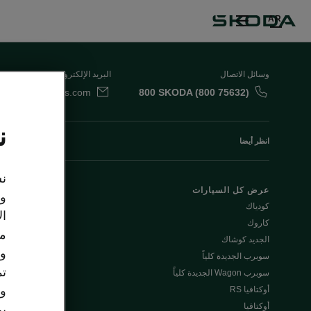
AR
وسائل الاتصال
البريد الإلكتروني
da.uae@ali-sons.com
800 SKODA (800 75632)
ن
انظر أيضا
نس
عرض كل السيارات
العروض الخاصة
وت
كودياك
اكتشف جميع ا
ال
كاروك
- كودياك & كار
مع
الجديد كوشاك
وو
سوبرب الجديدة كلياً
Škoda Plus
تم
سوبرب Wagon الجديدة كلياً
اكتشف سيارات 
وا
أوكتافيا RS
أوكتافيا
يم