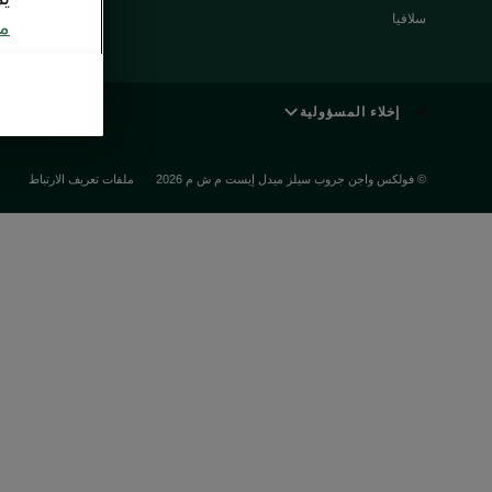
مميزات شكودا
سلافيا
مع
5555
إخلاء المسؤولية
© فولكس واجن جروب سيلز ميدل إيست م ش م 2026
ملفات تعريف الارتباط