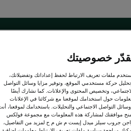
sko
نموذج التواصل على الإنترنت
قدّر خصوصيتك
تخدم ملفات تعريف الارتباط لحفظ إعداداتك وتفضيلاتك،
اكتشف شكودا
حليل حركة مستخدمي الموقع، وتوفير مزايا وسائل التواصل
لعروض
نبذة عنّا
اجتماعي، وتخصيص المحتوى والإعلانات. كما نشارك أيضًا
وك
الكتيبات
لومات حول استخدامك لموقعنا مع شركائنا في الإعلانات
Simply Clever
سائل التواصل الاجتماعي والتحليلات. باستخدامك لموقعنا، أنت
شكودا أوتو الشركة
نح موافقتك لمشاركة هذه المعلومات مع مجموعة فولكس
الإرث
المستعملة المعتمدة
جن جروب سيلز ميدل إيست م ش م ح لمزيد من التفاصيل،
علامة شكودا
الشؤون القانونية
كنك مراجعة سياسة ملفات تعريف الارتباط معلومات إضافية