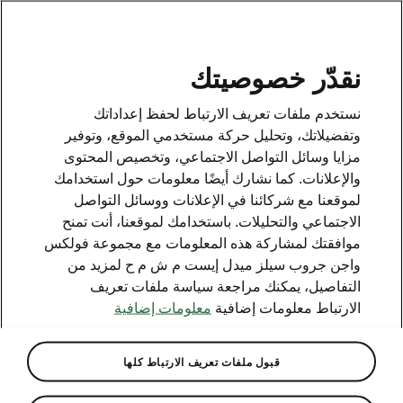
AR
نقدّر خصوصيتك
وسائل الاتصال
نستخدم ملفات تعريف الارتباط لحفظ إعداداتك
800 SKODA (800 75632)
وتفضيلاتك، وتحليل حركة مستخدمي الموقع، وتوفير
مزايا وسائل التواصل الاجتماعي، وتخصيص المحتوى
البريد الإلكتروني
والإعلانات. كما نشارك أيضًا معلومات حول استخدامك
skoda.uae@ali-sons.com
لموقعنا مع شركائنا في الإعلانات ووسائل التواصل
الاجتماعي والتحليلات. باستخدامك لموقعنا، أنت تمنح
نموذج التواصل على الإنترنت
موافقتك لمشاركة هذه المعلومات مع مجموعة فولكس
واجن جروب سيلز ميدل إيست م ش م ح لمزيد من
التفاصيل، يمكنك مراجعة سياسة ملفات تعريف
الارتباط معلومات إضافية
معلومات إضافية
انظر أيضا
قبول ملفات تعريف الارتباط كلها