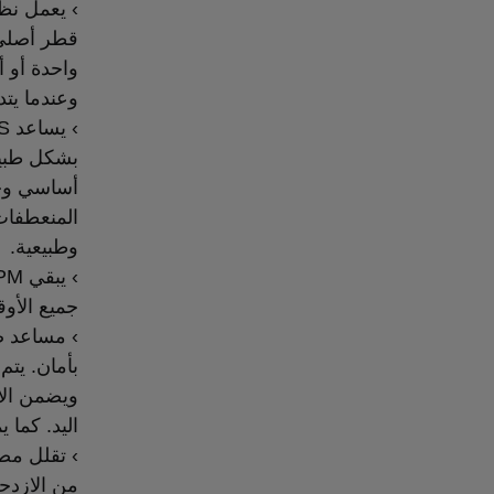
قطر أصلي 
واحدة أو 
وعندما يتدخل نظام TSA، فإنه يساعد
بشكل طبيعي
أساسي وجو
المنعطفات
وطبيعية.
جميع الأوق
› مساعد صع
بأمان. يتم
ويضمن الا
اليد. كما 
› تقلل مص
من الازدحا