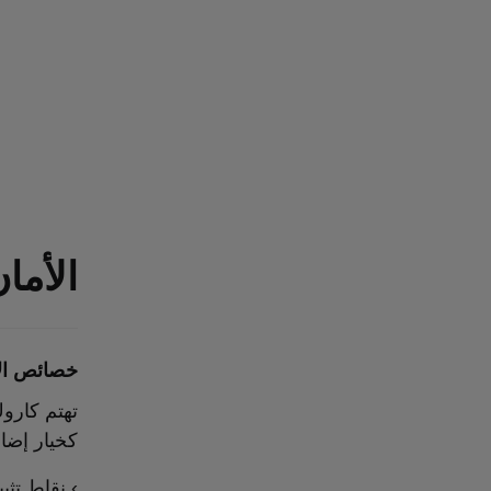
الأما
خصائص الأ
تهتم كاروك
كخيار إضا