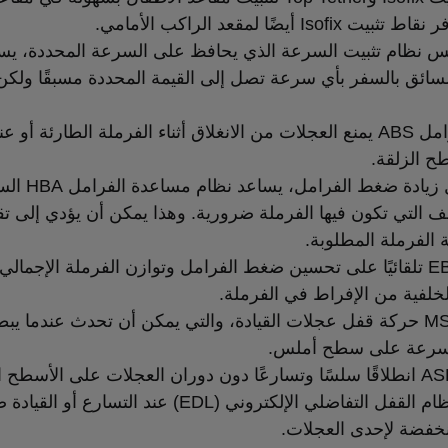
 Isofix أيضًا لمقعد الراكب الأمامي.
 نظام تثبيت السرعة الذي يحافظ على السرعة المحددة، ي
سائق بالسفر بأي سرعة تصل إلى القيمة المحددة مسبقًا ولك
› نظام فرامل ABS يمنع العجلات من الانغلاق أثناء الفرملة الطارئة أو
ح الزلقة.
› من خلال زيادة ضغط الفرام
ف التي تكون فيها الفرملة ضرورية. وهذا يمكن أن يؤدي إلى تق
الفرملة المطلوبة.
› يعمل EBD تلقائيًا على تحسين ضغط الفرامل وتوازن الفرملة الإجمالي
خلفية من الإفراط في الفرملة.
› يقاوم MSR حركة قفل عجلات القيادة، والتي يمكن أن تحدث عندما يب
لسرعة على سطح أملس.
› يساعد نظام القفل التفاضلي الإلكتروني (EDL) عند التسارع 
خفضة لإحدى العجلات.