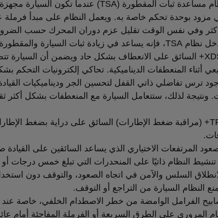
› يعمل نظام مساعدة ثبات المقطورة (TSA) عندما تكون السيارة
مزود بوحدة تحكم خاصة به. ويعمل النظام على مبدأ فرملة 
أكثر وفي نفس الوقت تقليل عزم دوران المحرك حسب الضرور
 في زيادة ثبات السيارة والمقطورة.
› يساعد XDS+ السائق على الانعطاف بشكل حاد ويضمن أن السيارة 
 أثناء المنعطفات الديناميكية. تحاكي إلكترونيات التحكم بش
د ترس تفاضلي ذاتي القفل لتحسين الجر وديناميكيات القيادة أ
. ونتيجة لذلك، ستتعامل السيارة مع المنعطفات بشكل أكثر ثق
› يبقي TPM+ (مراقبة ضغط الإطارات) السائق على دراية بضغط الإطا
ات.
ود المرتفعات الاختياري الذي يساعد السائقين على القيادة صع
 تنشيط النظام ذاتيًا على المنحدرات التي تبلغ خمس درجات أو أ
نطلاق السلس والآمن في اتجاه الصعود، والتوقف دون استخدا
يمنع النظام السيارة من التراجع أو التوقف.
ابيح الفرامل الوامضة من خطر الاصطدام الخلفي، خاصة عند ا
م المروري على الطرق السريعة أو الفرملة المفاجئة أمام عائ