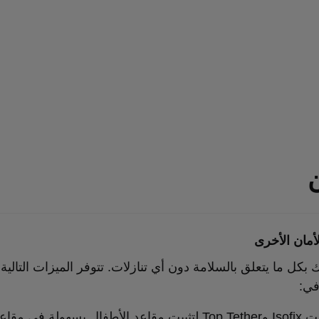
ن
مان الأخرى
 بكل ما يتعلق بالسلامة دون أي تنازلات. تتوفر الميزات التالية ق
في:
› نقاط تثبيت Isofix وTop Tether لتثبيت مقاعد الأطفال بسهولة ف