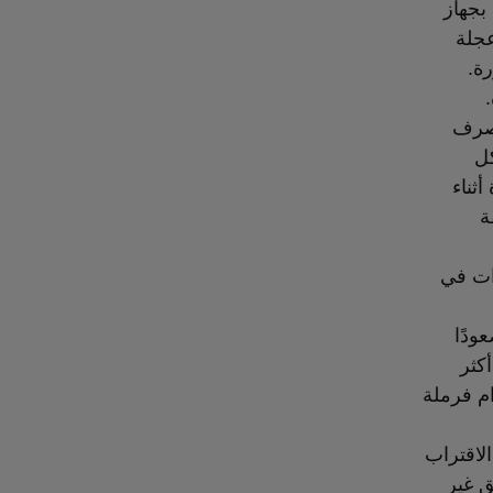
 مجهزة بجهاز
عجلة
ة.
تتصرف
كل
ثناء
ة
رات في
ودًا
كثر
م فرملة
لاقتراب
ق غير