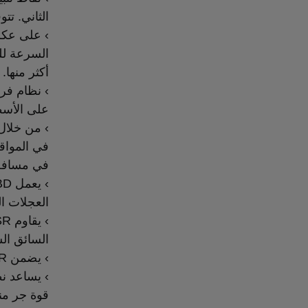
الثاني. تتوفر نقاط تثبيت
› على عكس
السرعة لل
أكثر منها.
على الأسط
في المواق
في مسافة 
العجلات ال
السائق ا
› يضمن ASR انطلاقًا سلسًا وتسارعًا دون دوران العجلات على الأسطح الزلقة.
قوة جر من