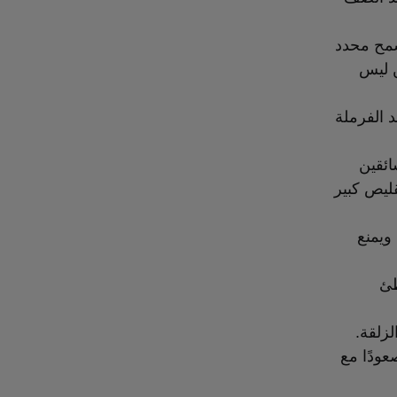
سمح محدد
ن ليس
 عند الفرملة
ل، يساعد نظام مساعدة الفرامل HBA السائقين
ليص كبير
 ويمنع
طئ
أو القيادة صعودًا مع