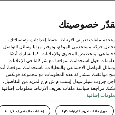
يل التي كنت تبحث عنها
اصفات الفنية لـ كاروك
قدّر خصوصيتك
 السيارة
تخدم ملفات تعريف الارتباط لحفظ إعداداتك وتفضيلاتك،
حليل حركة مستخدمي الموقع، وتوفير مزايا وسائل التواصل
اجتماعي، وتخصيص المحتوى والإعلانات. كما نشارك أيضًا
لومات حول استخدامك لموقعنا مع شركائنا في الإعلانات
خارجية والداخلية وحجم صندوق الأمتعة.
سائل التواصل الاجتماعي والتحليلات. باستخدامك لموقعنا، أنت
نح موافقتك لمشاركة هذه المعلومات مع مجموعة فولكس
جن جروب سيلز ميدل إيست م ش م ح لمزيد من التفاصيل،
كنك مراجعة سياسة ملفات تعريف الارتباط معلومات إضافية
لومات إضافية
قبول ملفات تعريف الارتباط كلها
إعدادات ملف تعريف الارتباط