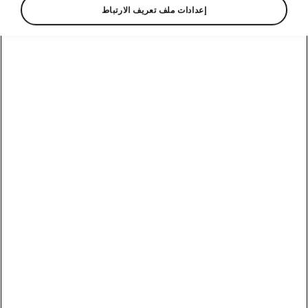
إعدادات ملف تعريف الارتباط
تجهيزات الراحة في شكودا سلافيا
فتحة سقف كهربائية
استمتع بضوء الشمس والهواء المنعش وإطلالة أكثر
اتساعاً مع فتحة السقف الكهربائية المزوّدة بتقنية
الحماية من الانغلاق المفاجئ.