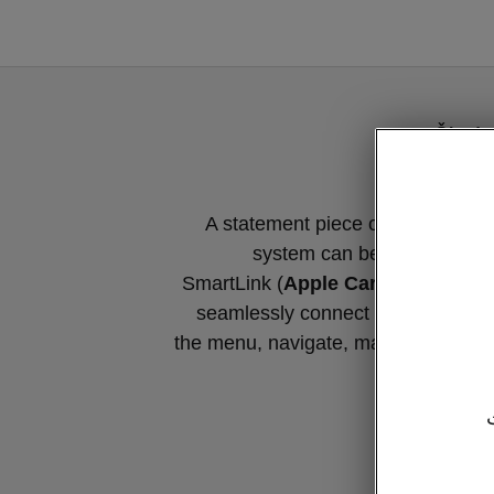
Škoda 
A statement piece on the dashbo
system can be operated via
SmartLink (
Apple CarPlay
and
And
seamlessly connect your phone t
the menu, navigate, make calls and 
y