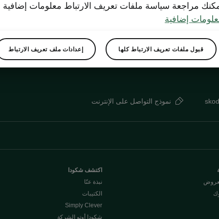
كنك مراجعة سياسة ملفات تعريف الارتباط معلومات إضافية
لومات إضافية
قبول ملفات تعريف الارتباط كلها
إعدادات ملف تعريف الارتباط
sko
نموذج التواصل على الإنترنت
اكتشف شكودا
لعروض
نبذة عنّا
وك
الكتيبات
Simply Clever
شكودا أوتو الشركة