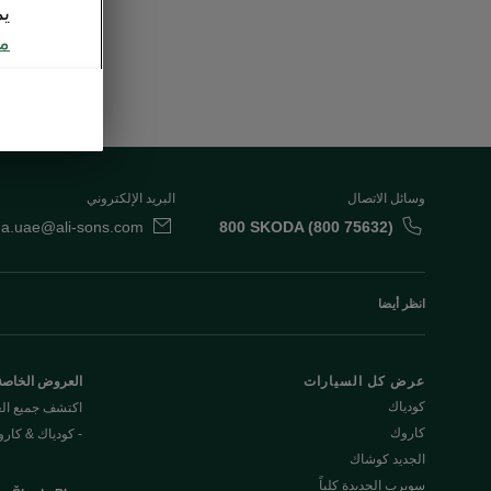
يم
مع
وسائل الاتصال
البريد الإلكتروني
da.uae@ali-sons.com
800 SKODA (800 75632)
انظر أيضا
عرض كل السيارات
العروض الخاصة
كودياك
اكتشف جميع ا
كاروك
- كودياك & كار
الجديد كوشاك
سوبرب الجديدة كلياً