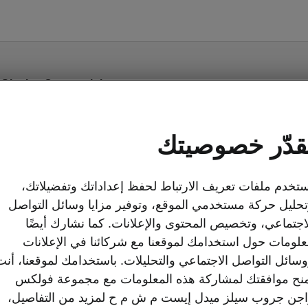
Slavia - Connectivity
SmartLink
قدّر خصوصيتك
ard, the infotainment
 touch controls. With
roid Auto
), you can
تخدم ملفات تعريف الارتباط لحفظ إعداداتك وتفضيلاتك،
o the system. Browse
حليل حركة مستخدمي الموقع، وتوفير مزايا وسائل التواصل
more with everything
اجتماعي، وتخصيص المحتوى والإعلانات. كما نشارك أيضًا
ou need within reach.
لومات حول استخدامك لموقعنا مع شركائنا في الإعلانات
سائل التواصل الاجتماعي والتحليلات. باستخدامك لموقعنا، أنت
نح موافقتك لمشاركة هذه المعلومات مع مجموعة فولكس
جن جروب سيلز ميدل إيست م ش م ح لمزيد من التفاصيل،