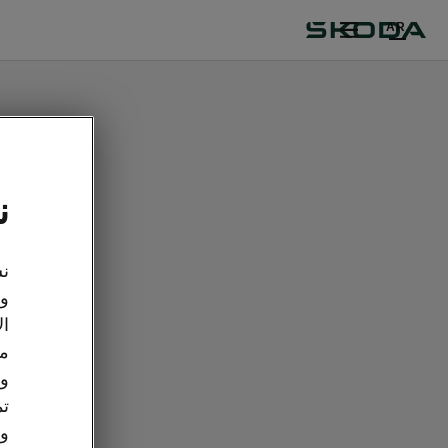
AR
ن
نس
وت
ال
مع
وو
تم
وا