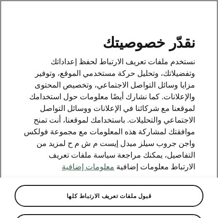
AR
نقدّر خصوصيتك
This page is a supplementary page of the opening page.
نستخدم ملفات تعريف الارتباط لحفظ إعداداتك
Click the button to get back.
وتفضيلاتك، وتحليل حركة مستخدمي الموقع، وتوفير
مزايا وسائل التواصل الاجتماعي، وتخصيص المحتوى
والإعلانات. كما نشارك أيضًا معلومات حول استخدامك
Get back to the opening page.
لموقعنا مع شركائنا في الإعلانات ووسائل التواصل
الاجتماعي والتحليلات. باستخدامك لموقعنا، أنت تمنح
موافقتك لمشاركة هذه المعلومات مع مجموعة فولكس
واجن جروب سيلز ميدل إيست م ش م ح لمزيد من
التفاصيل، يمكنك مراجعة سياسة ملفات تعريف
الارتباط معلومات إضافية
معلومات إضافية
قبول ملفات تعريف الارتباط كلها