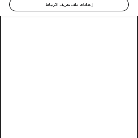
إعدادات ملف تعريف الارتباط
تفاصيل كاروك الذكية
مسند للذراع مع حاملي أكواب
مسند الذراع الخلفي القابل للطي لا يجعل السفر
مريحًا فحسب، بل يشتمل أيضًا على حامل لزجاجتين
سعة 0.5 لتر، حيث يمكن لركاب المقعد الخلفي وضع
مشروباتهم بسهولة.