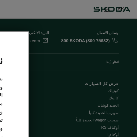
AR
وسائل الاتصال
البريد الإلكتروني
da.uae@ali-sons.com
800 SKODA (800 75632)
ن
انظر أيضا
نس
عرض كل السيارات
العروض الخاصة
وت
كودياك
اكتشف جميع ا
ال
كاروك
- كودياك & كار
مع
الجديد كوشاك
وو
سوبرب الجديدة كلياً
Škoda Plus
تم
سوبرب Wagon الجديدة كلياً
اكتشف سيارات 
وا
أوكتافيا RS
أوكتافيا
يم