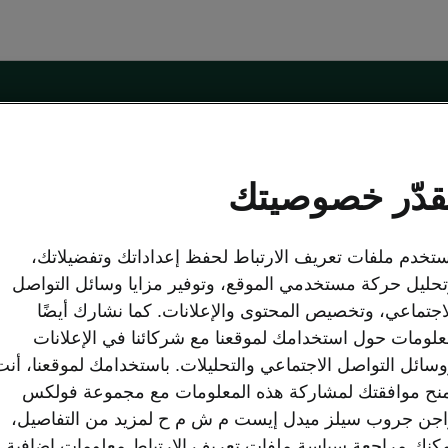
sko
نموذج التواصل على الإنترنت
قدّر خصوصيتك
تخدم ملفات تعريف الارتباط لحفظ إعداداتك وتفضيلاتك،
اكتشف شكودا
حليل حركة مستخدمي الموقع، وتوفير مزايا وسائل التواصل
لعروض
نبذة عنّا
اجتماعي، وتخصيص المحتوى والإعلانات. كما نشارك أيضًا
وك
الكتيبات
لومات حول استخدامك لموقعنا مع شركائنا في الإعلانات
Simply Clever
سائل التواصل الاجتماعي والتحليلات. باستخدامك لموقعنا، أنت
شكودا أوتو الشركة
نح موافقتك لمشاركة هذه المعلومات مع مجموعة فولكس
الإرث
المستعملة المعتمدة
جن جروب سيلز ميدل إيست م ش م ح لمزيد من التفاصيل،
علامة شكودا
الشؤون القانونية
كنك مراجعة سياسة ملفات تعريف الارتباط معلومات إضافية