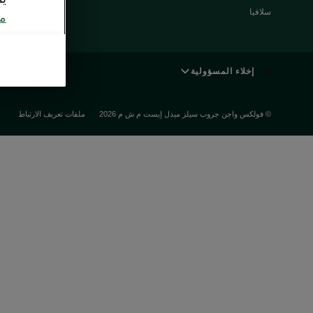
مميزات شكودا
سلافيا
مع
5555
إخلاء المسؤولية
© فولكس واجن جروب سيلز ميدل إيست م ش م 2026
ملفات تعريف الارتباط