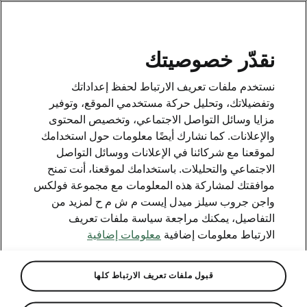
AR
بادر بتبديل سيارتك
نقدّر خصوصيتك
نستخدم ملفات تعريف الارتباط لحفظ إعداداتك
وتفضيلاتك، وتحليل حركة مستخدمي الموقع، وتوفير
مزايا وسائل التواصل الاجتماعي، وتخصيص المحتوى
والإعلانات. كما نشارك أيضًا معلومات حول استخدامك
وسائل الاتصال
لموقعنا مع شركائنا في الإعلانات ووسائل التواصل
800 SKODA (800 75632)
الاجتماعي والتحليلات. باستخدامك لموقعنا، أنت تمنح
موافقتك لمشاركة هذه المعلومات مع مجموعة فولكس
البريد الإلكتروني
واجن جروب سيلز ميدل إيست م ش م ح لمزيد من
skoda.uae@ali-sons.com
التفاصيل، يمكنك مراجعة سياسة ملفات تعريف
الارتباط معلومات إضافية
معلومات إضافية
نموذج التواصل على الإنترنت
قبول ملفات تعريف الارتباط كلها