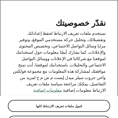
AR
نقدّر خصوصيتك
وسائل الاتصال
نستخدم ملفات تعريف الارتباط لحفظ إعداداتك
800 SKODA (800 75632)
وتفضيلاتك، وتحليل حركة مستخدمي الموقع، وتوفير
مزايا وسائل التواصل الاجتماعي، وتخصيص المحتوى
البريد الإلكتروني
والإعلانات. كما نشارك أيضًا معلومات حول استخدامك
skoda.uae@ali-sons.com
لموقعنا مع شركائنا في الإعلانات ووسائل التواصل
الاجتماعي والتحليلات. باستخدامك لموقعنا، أنت تمنح
نموذج التواصل على الإنترنت
موافقتك لمشاركة هذه المعلومات مع مجموعة فولكس
واجن جروب سيلز ميدل إيست م ش م ح لمزيد من
التفاصيل، يمكنك مراجعة سياسة ملفات تعريف
الارتباط معلومات إضافية
معلومات إضافية
انظر أيضا
قبول ملفات تعريف الارتباط كلها