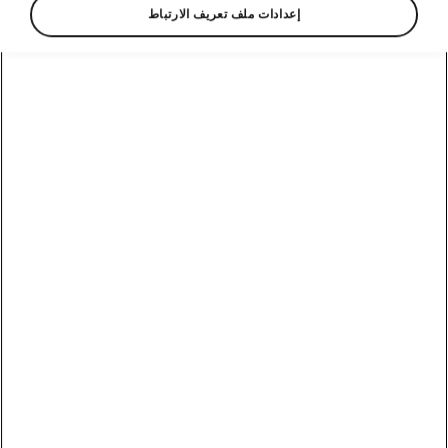
إعدادات ملف تعريف الارتباط
المعالم التي شكلت شركتنا
1895: Slavia، دراجتنا الأولى
لم تبدأ قصة شكودا على أربع عجلات، بل على اثنتين:
قرر "سائقا الدراجات النارية" المتحمسان والوطنيان
فاتسلاف لورين وفاتسلاف كليمنت تحويل شغفهما
إلى مهنة وإنتاج دراجات تحت اسم "Slavia".