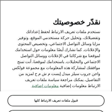
AR
نقدّر خصوصيتك
This page is a supplementary page of the opening page.
نستخدم ملفات تعريف الارتباط لحفظ إعداداتك
Click the button to get back.
وتفضيلاتك، وتحليل حركة مستخدمي الموقع، وتوفير
مزايا وسائل التواصل الاجتماعي، وتخصيص المحتوى
والإعلانات. كما نشارك أيضًا معلومات حول استخدامك
Get back to the opening page.
لموقعنا مع شركائنا في الإعلانات ووسائل التواصل
الاجتماعي والتحليلات. باستخدامك لموقعنا، أنت تمنح
موافقتك لمشاركة هذه المعلومات مع مجموعة فولكس
واجن جروب سيلز ميدل إيست م ش م ح لمزيد من
التفاصيل، يمكنك مراجعة سياسة ملفات تعريف
الارتباط معلومات إضافية
معلومات إضافية
قبول ملفات تعريف الارتباط كلها