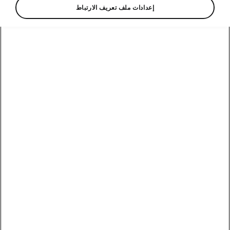
إعدادات ملف تعريف الارتباط
مقصورة شكودا كوشاك
التصميم والوظائف العملية
تمتاز السيارة بعجلة القيادة متعددة الوظائف ثنائية
الأضلاع والمزودة بأزرار تحكم مطلية بالكروم تتيح
التحكم السلس بوظائف الصوت والهاتف والوسائط
المتعددة. ويعزز ركن القيادة الافتراضي المثبت أمام
عجلة القيادة تصميم المقصورة المتكامل.