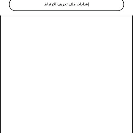
إعدادات ملف تعريف الارتباط
تقنيات شكودا أوكتافيا الذكية
نظام KESSY لفتح وقفل أبواب
السيارة
لم تعد هناك حاجة لاستخدام مفتاح السيارة لفتح
وقفل أبواب السيارة، حيث يعمل نظام KESSY على