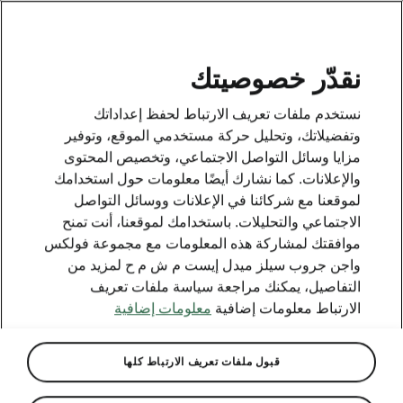
AR
نقدّر خصوصيتك
This page is a supplementary page of the opening page.
نستخدم ملفات تعريف الارتباط لحفظ إعداداتك
Click the button to get back.
وتفضيلاتك، وتحليل حركة مستخدمي الموقع، وتوفير
مزايا وسائل التواصل الاجتماعي، وتخصيص المحتوى
والإعلانات. كما نشارك أيضًا معلومات حول استخدامك
Get back to the opening page.
لموقعنا مع شركائنا في الإعلانات ووسائل التواصل
الاجتماعي والتحليلات. باستخدامك لموقعنا، أنت تمنح
موافقتك لمشاركة هذه المعلومات مع مجموعة فولكس
واجن جروب سيلز ميدل إيست م ش م ح لمزيد من
التفاصيل، يمكنك مراجعة سياسة ملفات تعريف
الارتباط معلومات إضافية
معلومات إضافية
قبول ملفات تعريف الارتباط كلها