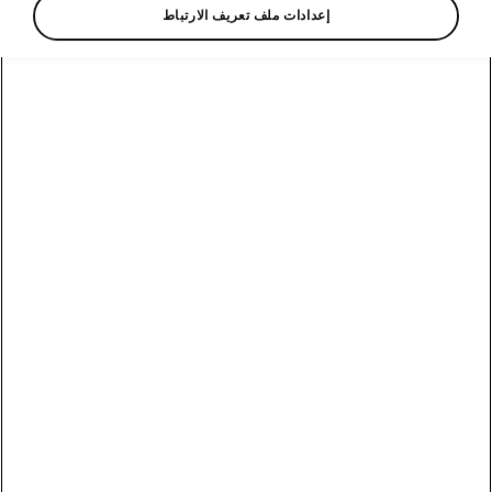
إعدادات ملف تعريف الارتباط
Škoda Superb Style
17" Mintaka alloys wheels in
silver
The Superb comes with 17" Mintaka alloys
wheels in silver.