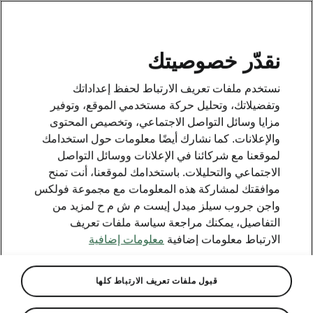
AR
نقدّر خصوصيتك
This page is a supplementary page of the opening page.
نستخدم ملفات تعريف الارتباط لحفظ إعداداتك
Click the button to get back.
وتفضيلاتك، وتحليل حركة مستخدمي الموقع، وتوفير
مزايا وسائل التواصل الاجتماعي، وتخصيص المحتوى
والإعلانات. كما نشارك أيضًا معلومات حول استخدامك
Get back to the opening page.
لموقعنا مع شركائنا في الإعلانات ووسائل التواصل
الاجتماعي والتحليلات. باستخدامك لموقعنا، أنت تمنح
موافقتك لمشاركة هذه المعلومات مع مجموعة فولكس
واجن جروب سيلز ميدل إيست م ش م ح لمزيد من
التفاصيل، يمكنك مراجعة سياسة ملفات تعريف
الارتباط معلومات إضافية
معلومات إضافية
قبول ملفات تعريف الارتباط كلها