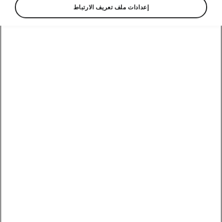
إعدادات ملف تعريف الارتباط
عوامل الأمان
نظام Side assist للمساعدة
الجانبية
يعتمد نظام Side Assist للمساعدة الجانبية على
مستشعرين خلفيين لاكتشاف السيارات القادمة أو