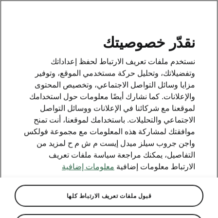
AR
نقدّر خصوصيتك
This page is a supplementary page of the opening page.
نستخدم ملفات تعريف الارتباط لحفظ إعداداتك
Click the button to get back.
وتفضيلاتك، وتحليل حركة مستخدمي الموقع، وتوفير
مزايا وسائل التواصل الاجتماعي، وتخصيص المحتوى
والإعلانات. كما نشارك أيضًا معلومات حول استخدامك
Get back to the opening page.
لموقعنا مع شركائنا في الإعلانات ووسائل التواصل
الاجتماعي والتحليلات. باستخدامك لموقعنا، أنت تمنح
موافقتك لمشاركة هذه المعلومات مع مجموعة فولكس
واجن جروب سيلز ميدل إيست م ش م ح لمزيد من
التفاصيل، يمكنك مراجعة سياسة ملفات تعريف
الارتباط معلومات إضافية
معلومات إضافية
قبول ملفات تعريف الارتباط كلها